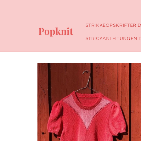
Skip to
content
STRIKKEOPSKRIFTER 
STRICKANLEITUNGEN 
Skip to
product
information