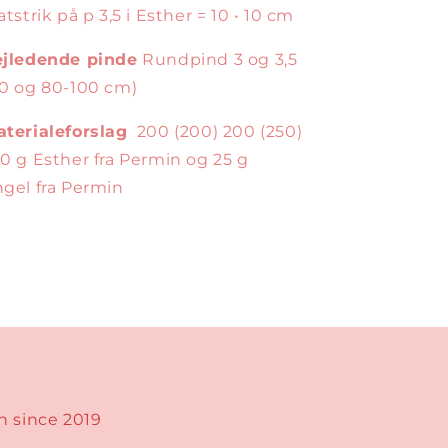
atstrik på p 3,5 i Esther = 10 • 10 cm
ejledende pinde
Rundpind 3 og 3,5
0 og 80-100 cm)
terialeforslag
200 (200) 200 (250)
0 g Esther fra Permin og 25 g
gel fra Permin
n since 2019