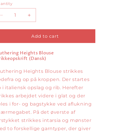
antity
antity
Decrease
Increase
quantity
quantity
for
for
Wuthering
Wuthering
Add to cart
Heights
Heights
Blouse
Blouse
thering Heights Blouse
Dansk
Dansk
rikkeopskrift
(Dansk)
thering Heights Blouse strikkes
defra og op på kroppen. Der startes
 i italiensk opslag og rib. Herefter
rikkes arbejdet videre i glat og der
les i for- og bagstykke ved aflukning
l ærmegabet. På det øverste af
rstykket strikkes intarsia og mønster
d to forskellige garntyper, der giver