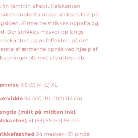
 fin feminin effekt. Halskanten
rikkes dobbelt i rib og strikkes fast på
gsiden. Ærmerne strikkes oppefra og
d. Der strikkes masker op langs
rmekanten og pufeffekten på det
erste af ærmerne opnås ved hjælp af
tagninger. Ærmet afsluttes i rib.
ørrelse
XS (S) M (L) XL
vervidde
92 (97) 101 (107) 112 cm
ængde (målt på midten inkl.
alskanten)
51 (53) 55 (57) 59 cm
rikkefasthed
24 masker • 31 pinde