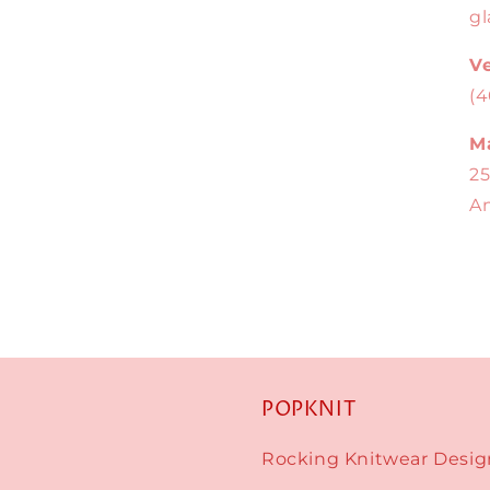
gl
V
(4
Ma
25
An
POPKNIT
Rocking Knitwear Desig