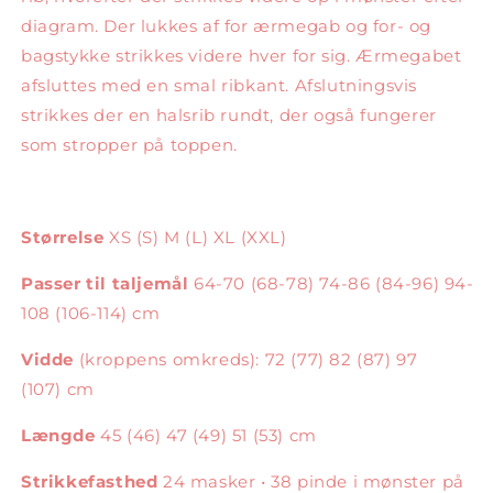
diagram. Der lukkes af for ærmegab og for- og
bagstykke strikkes videre hver for sig. Ærmegabet
afsluttes med en smal ribkant. Afslutningsvis
strikkes der en halsrib rundt, der også fungerer
som stropper på toppen.
Størrelse
XS (S) M (L) XL (XXL)
Passer til taljemål
64-70 (68-78) 74-86 (84-96) 94-
108 (106-114) cm
Vidde
(kroppens omkreds): 72 (77) 82 (87) 97
(107) cm
Længde
45 (46) 47 (49) 51 (53) cm
Strikkefasthed
24 masker • 38 pinde i mønster på