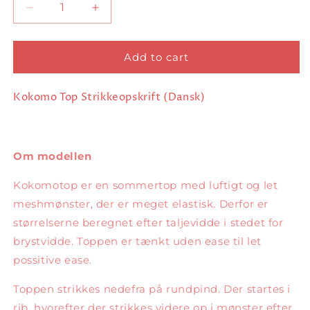
Decrease
Increase
quantity
quantity
for
for
Kokomo
Kokomo
Add to cart
Top
Top
Dansk
Dansk
Kokomo Top Strikkeopskrift
(Dansk)
Om modellen
Kokomotop er en sommertop med luftigt og let
meshmønster, der er meget elastisk. Derfor er
størrelserne beregnet efter taljevidde i stedet for
brystvidde. Toppen er tænkt uden ease til let
possitive ease.
Toppen strikkes nedefra på rundpind. Der startes i
rib, hvorefter der strikkes videre op i mønster efter