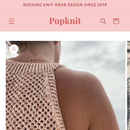
Skip to
ROCKING KNIT WEAR DESIGN SINCE 2019
content
Cart
Skip to
product
information