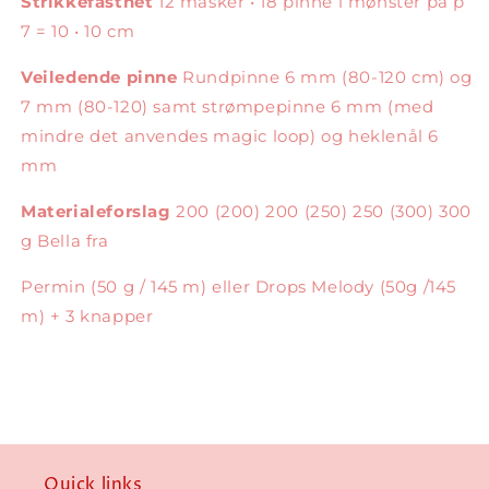
Strikkefasthet
12 masker • 18 pinne i mønster på p
7 = 10 • 10 cm
Veiledende pinne
Rundpinne 6 mm (80-120 cm) og
7 mm (80-120) samt strømpepinne 6 mm (med
mindre det anvendes magic loop) og heklenål 6
mm
Materialeforslag
200 (200) 200 (250) 250 (300) 300
g Bella fra
Permin (50 g / 145 m) eller Drops Melody (50g /145
m) + 3 knapper
Quick links