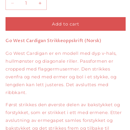
Decrease
Increase
quantity
quantity
for
for
Go
Go
Add to cart
West
West
Cardigan
Cardigan
Go West Cardigan Strikkeoppskrift (Norsk)
Norsk
Norsk
Go West Cardigan er en modell med dyp v-hals,
hullmønster og diagonale riller. Passformen er
cropped med flaggermusermer. Den strikkes
ovenfra og ned med ermer og bol i et stykke, og
lengden kan lett justeres. Det avsluttes med
ribbkant.
Først strikkes den øverste delen av bakstykket og
forstykket, som er strikket i ett med ermene. Etter
avslutning av ermegapet samles forstykket og
bakstykket og det strikkes frem og tilbake til