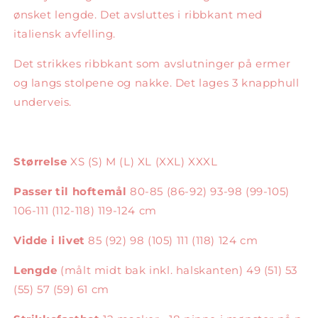
ønsket lengde. Det avsluttes i ribbkant med
italiensk avfelling.
Det strikkes ribbkant som avslutninger på ermer
og langs stolpene og nakke. Det lages 3 knapphull
underveis.
Størrelse
XS (S) M (L) XL (XXL) XXXL
Passer til hoftemål
80-85 (86-92) 93-98 (99-105)
106-111 (112-118) 119-124 cm
Vidde i livet
85 (92) 98 (105) 111 (118) 124 cm
Lengde
(målt midt bak inkl. halskanten) 49 (51) 53
(55) 57 (59) 61 cm