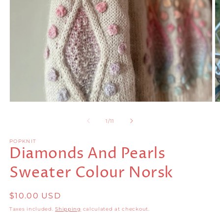
Open
O
media
m
1
2
of
1
/
11
in
in
modal
m
POPKNIT
Diamonds And Pearls
Sweater Colour Norsk
Regular
$10.00 USD
price
Taxes included.
Shipping
calculated at checkout.