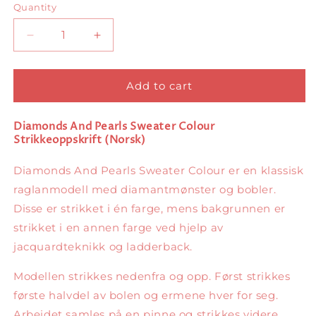
Quantity
Quantity
Decrease
Increase
quantity
quantity
for
for
Diamonds
Diamonds
Add to cart
And
And
Pearls
Pearls
Diamonds And Pearls Sweater Colour
Sweater
Sweater
Strikkeoppskrift (Norsk)
Colour
Colour
Norsk
Norsk
Diamonds And Pearls Sweater Colour er en klassisk
raglanmodell med diamantmønster og bobler.
Disse er strikket i én farge, mens bakgrunnen er
strikket i en annen farge ved hjelp av
jacquardteknikk og ladderback.
Modellen strikkes nedenfra og opp. Først strikkes
første halvdel av bolen og ermene hver for seg.
Arbeidet samles på en pinne og strikkes videre