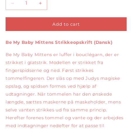
Decrease
Increase
quantity
quantity
for
for
Be
Be
Add to cart
My
My
Baby
Baby
Be My Baby Mittens Strikkeopskrift (Dansk)
Mittens
Mittens
Dansk
Dansk
Be My Baby Mittens er luffer i bouclégarn, der er
strikket i glatstrik. Modellen er strikket fra
fingerspidserne og ned. Først strikkes
tommelfingeren. Der slås op med Judys magiske
opslag, og spidsen formes ved hjælp af
udtagninger. Når tommelen har den ønskede
længde, sættes maskerne på maskeholder, mens
selve vanten strikkes ud fra samme princip.
Herefter forenes tommel og vante og der arbejdes
med indtagninger nedefter for at passe til